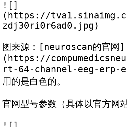
![]
(https://tva1.sinaimg.c
zdj30ri0r6ad0.jpg)

图来源：[neuroscan的官网]
(https://compumedicsneu
rt-64-channel-eeg-er
用的是白色的。

官网型号参数（具体以官方网站
![]