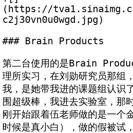
(https://tva1.sinaimg.c
c2j30vn0u0wgd.jpg)

### Brain Products

第二台使用的是Brain Pro
理所实习，在刘勋研究员那组
我，是她带我进的课题组认识
围超级棒，我进去实验室，那
刚开始跟着伍老师做的是一个
时候是真小白），做的假被试