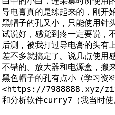
白中的小白，连采集时所使用
导电膏真的是练起来的，刚开始
黑帽子的孔又小，只能使用针
试说好，感觉到疼一定要说，
后测，被我打过导电膏的头有上百
差不多就搞定了。说几点使用
不错的。放大器和电源盒，搬
黑色帽子的孔有点小（学习资
<https://7988888.xy
和分析软件curry7（我当时