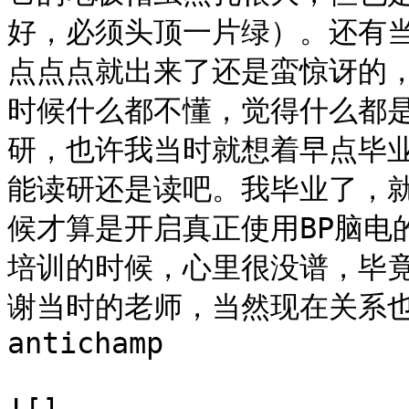
好，必须头顶一片绿）。还有当
点点点就出来了还是蛮惊讶的
时候什么都不懂，觉得什么都
研，也许我当时就想着早点毕
能读研还是读吧。我毕业了，就
候才算是开启真正使用BP脑电
培训的时候，心里很没谱，毕
谢当时的老师，当然现在关系也
antichamp
