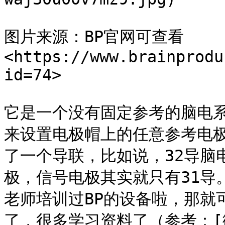
图片来源：BP官网可查看
<https://www.brainprodu
id=74>

它是一个没有固定参考的脑电
来设置电极帽上的任意参考电
了一个导联，比如说，32导脑
极，信号电极其实就只有31导
老师培训过BP的设备啦，那就
了，很多学习资料了（参考：[