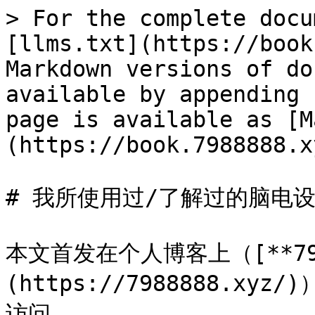
> For the complete docu
[llms.txt](https://book
Markdown versions of do
available by appending 
page is available as [M
(https://book.7988888.x
# 我所使用过/了解过的脑电设
本文首发在个人博客上（[**7988
(https://7988888.
访问。
