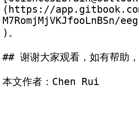
(https://app.gitbook.co
M7RomjMjVKJfooLnBSn/eeg
)。

## 谢谢大家观看，如有帮助，