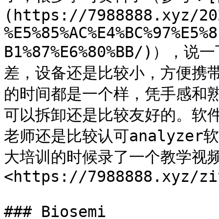
(https://7988888.xyz/20
%E5%85%AC%E4%BC%97%E5%8
B1%87%E6%80%BB/)
差，设备还是比较小，方便携
的时间都是一个样，凭手感和熟
可以拆卸还是比较友好的。软件
老师还是比较认可analyze
大培训的时候录了一个教学视
<https://7988888.xyz/zi
### Biosemi
