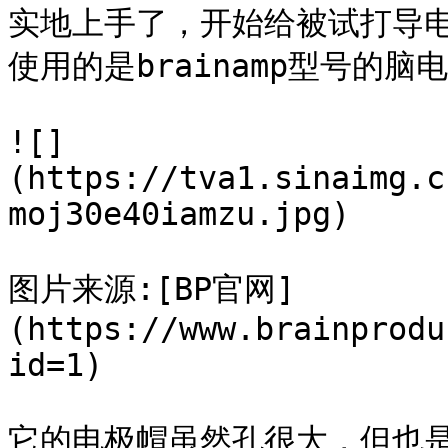
实地上手了，开始给被试打导电
使用的是brainamp型号的脑电
![]
(https://tva1.sinaimg.c
moj30e40iamzu.jpg)

图片来源:[BP官网]
(https://www.brainprodu
id=1)

它的电极帽虽然孔很大，但也