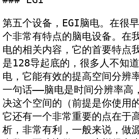
第五个设备，EGI脑电。在很
个非常有特点的脑电设备。在我
电的相关内容，它的首要特点
是128导起底的，很多人不知
电，它能有效的提高空间分辨
一句话——脑电是时间分辨率高
决这个空间的（前提是你使用
它还有一个非常重要的点在于高
析，非常有利，一般来说，做源