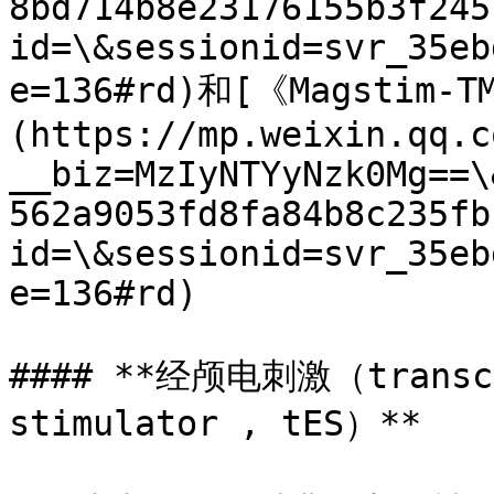
8bd714b8e23176155b3f245
id=\&sessionid=svr_35eb
e=136#rd)和[《Magstim-
(https://mp.weixin.qq.c
__biz=MzIyNTYyNzk0Mg==\
562a9053fd8fa84b8c235fb
id=\&sessionid=svr_35eb
e=136#rd)

#### **经颅电刺激（transcra
stimulator , tES）**
