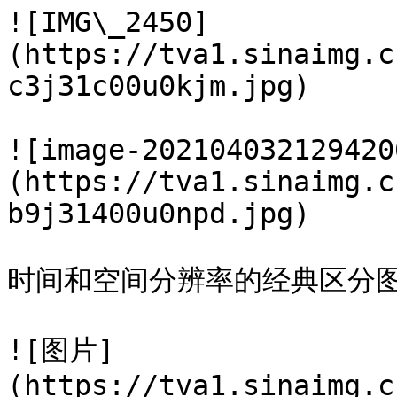
![IMG\_2450]
(https://tva1.sinaimg.c
c3j31c00u0kjm.jpg)

![image-202104032129420
(https://tva1.sinaimg.c
b9j31400u0npd.jpg)

时间和空间分辨率的经典区分图
![图片]
(https://tva1.sinaimg.c