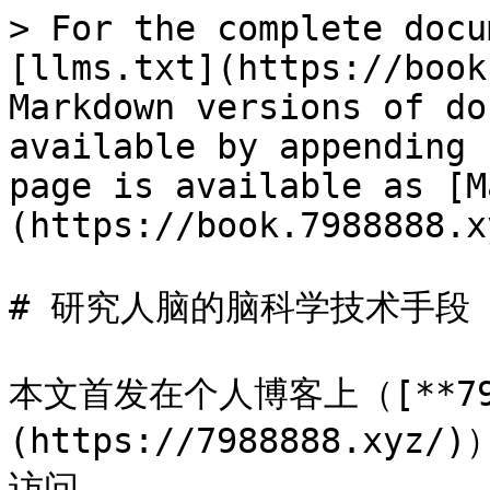
> For the complete docu
[llms.txt](https://book
Markdown versions of do
available by appending 
page is available as [M
(https://book.7988888.x
# 研究人脑的脑科学技术手段

本文首发在个人博客上（[**7988
(https://7988888.
访问
