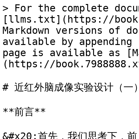
> For the complete docu
[llms.txt](https://book
Markdown versions of do
available by appending 
page is available as [M
(https://book.7988888.x
# 近红外脑成像实验设计（一）
**前言**

&#x20;首先，我们思考下，