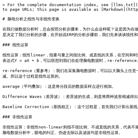
> For the complete documentation index, see [llms.txt](
to page URLs; this page is available as [Markdown](http
# 脑电分析之线性与非线性变换

在我们做数据分析时，总会按照分析步骤来，为什么会这样呢？这是因为在
是决定了我们分析的步骤，在开始说ERP的分析步骤前，我们先来谈谈线性和
### 线性运算

线性运算：线性linear，指量与量之间按比例、成直线的关系，在空间
表达式Y = aX + b，可以联想到我们在处理脑电数据时，re-reference、av
re-reference（重参考）：我们在采集脑电数据时，可以以大脑头
减。所以这个过程是线性运算的。

average（平均叠加）：这是将分段后的数据采样点进行相加。

Difference Waves（差异波）：差异波的生成，则是将两种波形相减得
Baseline Correction（基线校正）：这个过程是，首先我们计
### 非线性运算

非线性运算：非线性non-linear则指不按比例、不成直线的关系，代
脑电数据分析中，眼电的纠正、伪迹去除以及滤波均是非线性运算。
