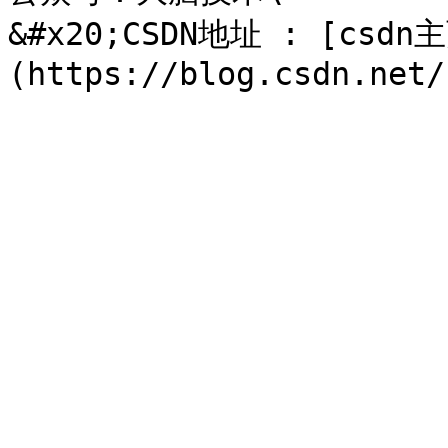
&#x20;CSDN地址 : [csdn