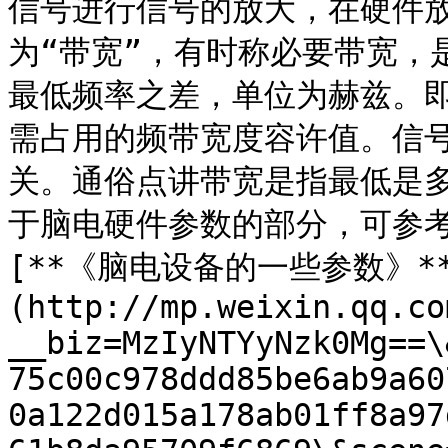
信号进行信号的放大，在硬件
为“带宽”，有时称必要带宽，
最低频率之差，单位为赫兹。
需占用的频带宽度容许值。信
关。通俗点讲带宽是指最低是
于脑电硬件参数的部分，可参
[**《脑电设备的一些参数》**
(http://mp.weixin.qq.co
__biz=MzIyNTYyNzk0Mg==\
75c00c978ddd85be6ab9a60
0a122d015a178ab01ff8a97