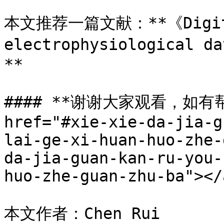
本文推荐一篇文献：**《Digital 
electrophysiological d
**

#### **谢谢大家观看，如有
href="#xie-xie-da-jia-g
lai-ge-xi-huan-huo-zhe-
da-jia-guan-kan-ru-you-
huo-zhe-guan-zhu-ba"></a
本文作者：Chen Rui
