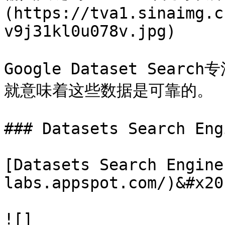
(https://tva1.sinaimg.c
v9j31kl0u078v.jpg)

Google Dataset Se
就意味着这些数据是可靠的。

### Datasets Search Engi
[Datasets Search Engine
labs.appspot.com/)&#x20;
![]