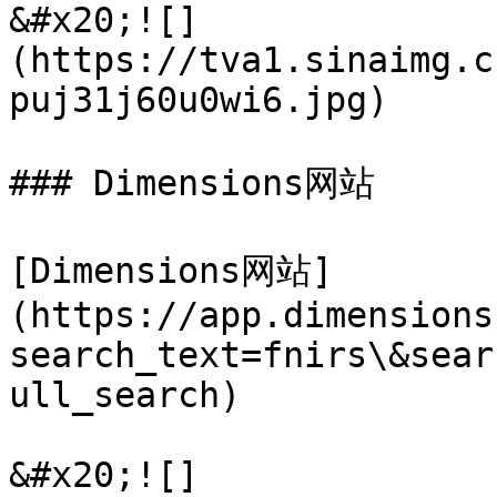
&#x20;![]
(https://tva1.sinaimg.c
puj31j60u0wi6.jpg)

### Dimensions网站

[Dimensions网站]
(https://app.dimensions
search_text=fnirs\&sear
ull_search)

&#x20;![]