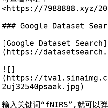
<https://7988888.xyz/20
### Google Dataset Searc
[Google Dataset Search]
(https://datasetsearch.
![]
(https://tva1.sinaimg.c
2uj32540psaak.jpg)

输入关键词“fNIRS”,就可以