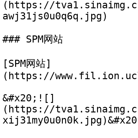
(https://tva1.sinaimg.c
awj31js0u0q6q.jpg)

### SPM网站

[SPM网站]
(https://www.fil.ion.uc
&#x20;![]
(https://tva1.sinaimg.c
xij31my0u0n0k.jpg)&#x20;