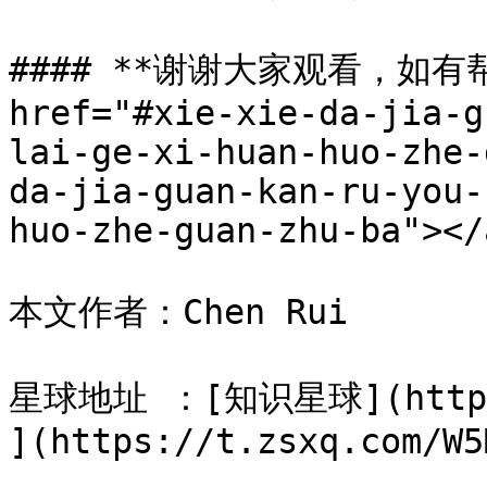
#### **谢谢大家观看，如有
href="#xie-xie-da-jia-g
lai-ge-xi-huan-huo-zhe-
da-jia-guan-kan-ru-you-
huo-zhe-guan-zhu-ba"></a
本文作者：Chen Rui

星球地址 ：[知识星球](https:/
](https://t.zsxq.com/W5M